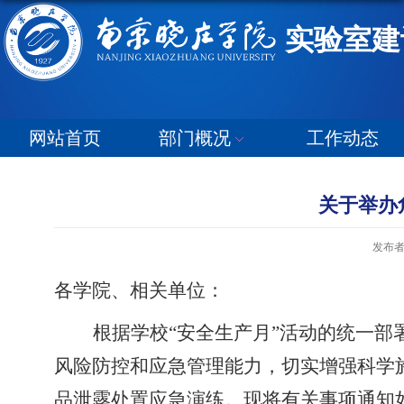
实验室建
网站首页
部门概况
工作动态
关于举办
发布
各
学
院
、
相关单位
：
根据学校
“安全生产月”活动的统一
风险防控和应急管理能力，切实增强科学
品泄露处置应急演练。现将有关事项通知