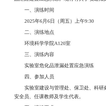
一、演练时间
2025
年
6
月
6
日（周五）上午
9
:
30
二、演练地点
环境科学学院
A
120
室
三、演练内容
实验室危化品泄漏
处置
应急演练
四、参加人员
实验室建设
与
管理处
、
保卫处、科研
安全员
、
任课教师及学生代表。