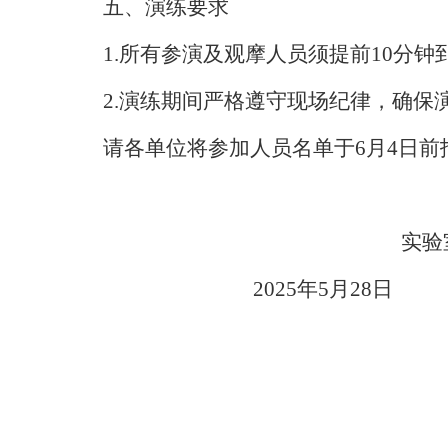
五、演练要求
1.
所有参演及观摩人员须提前
10
分钟
2.
演练期间严格遵守现场纪律，确保
请各单位将参加人员名单于
6
月
4
日前
实验
202
5
年
5
月
28
日